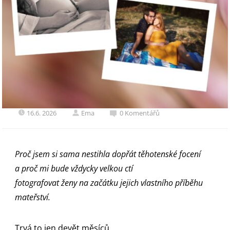
16.6. 2026
Ema
0 Komentářů
Proč jsem si sama nestihla dopřát
těhotenské focení
a proč mi bude vždycky velkou ctí
fotografovat ženy na začátku jejich vlastního příběhu
mateřství.
Trvá to jen devět měsíců.