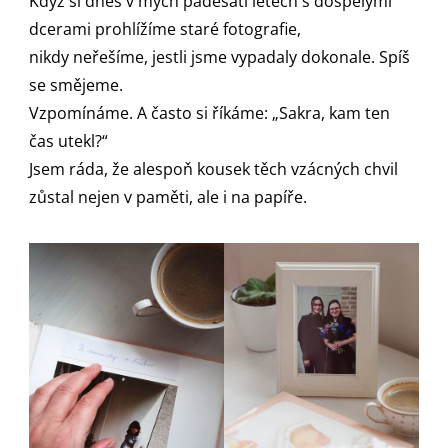
Když si dnes v mých padesáti letech s dospělými
dcerami prohlížíme staré fotografie,
nikdy neřešíme, jestli jsme vypadaly dokonale. Spíš
se smějeme.
Vzpomínáme. A často si říkáme: „Sakra, kam ten
čas utekl?“
Jsem ráda, že alespoň kousek těch vzácných chvil
zůstal nejen v paměti, ale i na papíře.