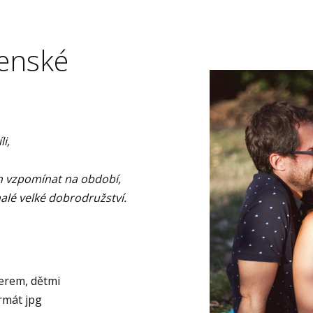
enské
i,
 vzpomínat na období,
malé velké dobrodružství.
nerem, dětmi
rmát jpg