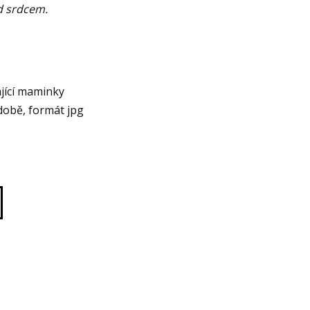
od srdcem.
jící maminky
době, formát jpg