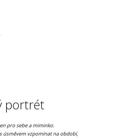
.
 portrét
 jen pro sebe a miminko.
 s úsměvem vzpomínat na období,