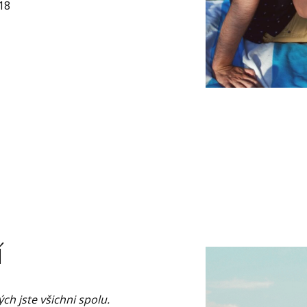
18
í
ých jste všichni spolu.