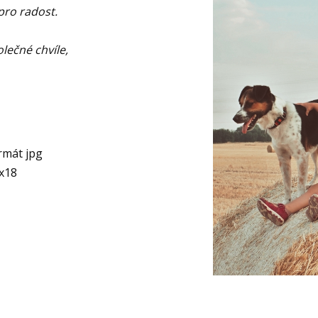
pro radost.
lečné chvíle,
rmát jpg
3x18