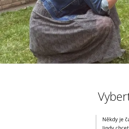
Vybert
Někdy je č
Jindy chce