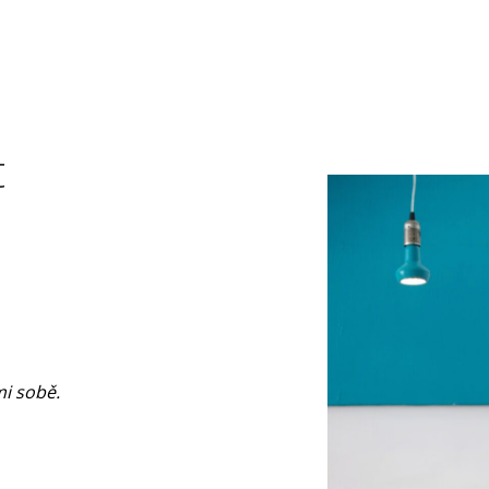
t
mi sobě.