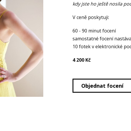
kdy jste ho ještě nosila p
V ceně poskytuji:
60 - 90 minut focení
samostatné focení nastáva
10 fotek v elektronické po
4 200 Kč
Objednat focení