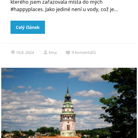
kterého jsem zařazovala místa do mých
#happyplaces. Jako jediné není u vody, což je...
Celý článek
16.8. 2024
Ema
0
Komentářů