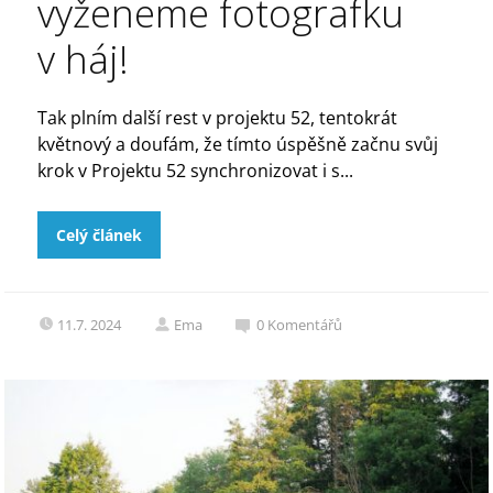
vyženeme fotografku
v háj!
Tak plním další rest v projektu 52, tentokrát
květnový a doufám, že tímto úspěšně začnu svůj
krok v Projektu 52 synchronizovat i s...
Celý článek
11.7. 2024
Ema
0
Komentářů