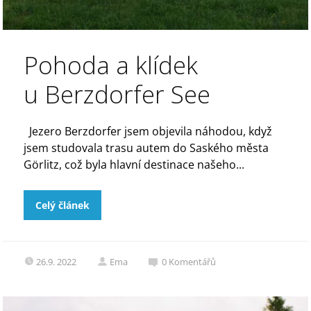
Pohoda a klídek
u Berzdorfer See
Jezero Berzdorfer jsem objevila náhodou, když
jsem studovala trasu autem do Saského města
Görlitz, což byla hlavní destinace našeho...
Celý článek
26.9. 2022
Ema
0
Komentářů