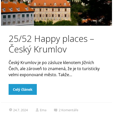
25/52 Happy places –
Český Krumlov
Český Krumlov je po zásluze klenotem Jižních
Čech, ale zároveň to znamená, že je to turisticky
velmi exponované město. Takže...
Celý článek
24.7. 2024
Ema
2
Komentáře