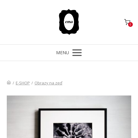
0
MENU
/
E-SHOP
/
Obrazy na zeď