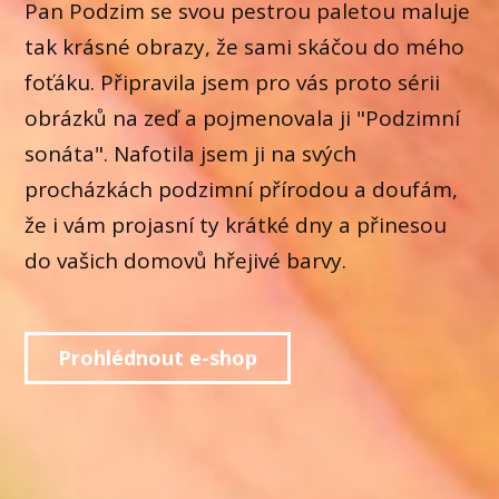
Pan Podzim se svou pestrou paletou maluje
tak krásné obrazy, že sami skáčou do mého
foťáku. Připravila jsem pro vás proto sérii
obrázků na zeď a pojmenovala ji "Podzimní
sonáta". Nafotila jsem ji na svých
procházkách podzimní přírodou a doufám,
že i vám projasní ty krátké dny a přinesou
do vašich domovů hřejivé barvy.
Prohlédnout e-shop