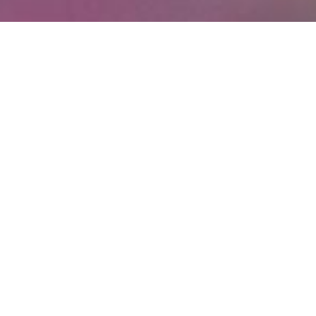
Blog na dlouhé večery
Na dlouhé zimní večery si připravte hřejivý nápoj
Masala Chai podle mého receptu nebo si upečte
sladký dýňový koláč.
A pokud potřebujete povzbudit v tomhle temném
období jako já, zkuste si splnit třeba můj to do list
příjemných věcí. Seznamy nejsou jenom
na povinnosti, tak si to udělejme hezké.