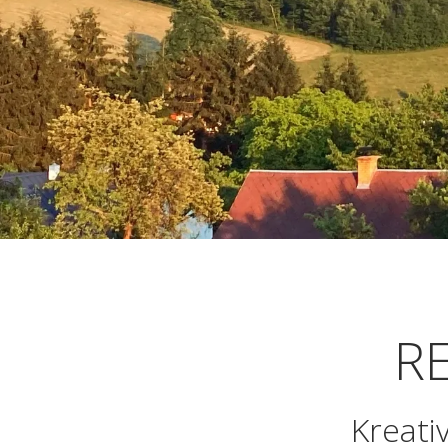
RE
Kreati