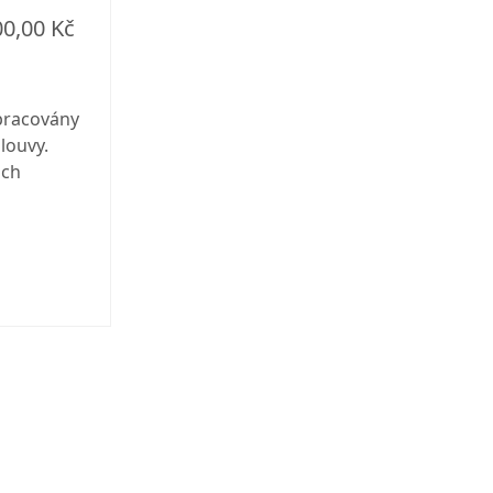
00,00 Kč
pracovány
louvy.
ách