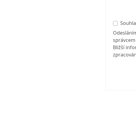
Souhla
Odesláním
správcem 
Bližší in
zpracován