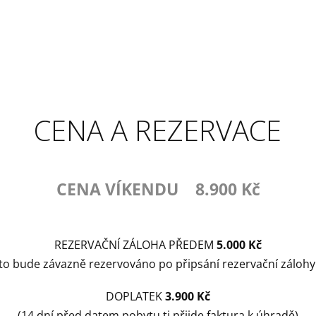
CENA A REZERVACE
CENA VÍKENDU 8.900 Kč
REZERVAČNÍ ZÁLOHA PŘEDEM
5.000 Kč
o bude závazně rezervováno po připsání rezervační zálohy
DOPLATEK
3.900 Kč
(14 dní před datem pobytu ti přijde faktura k úhradě)