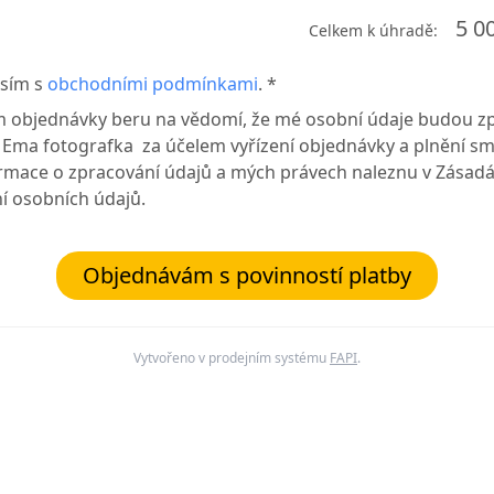
5 0
Celkem k úhradě:
sím s
obchodními podmínkami
. *
 objednávky beru na vědomí, že mé osobní údaje budou z
Ema fotografka za účelem vyřízení objednávky a plnění sm
formace o zpracování údajů a mých právech naleznu v Zásad
í osobních údajů.
Objednávám s povinností platby
Vytvořeno v prodejním systému
FAPI
.