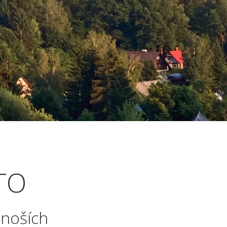
TO
onoších