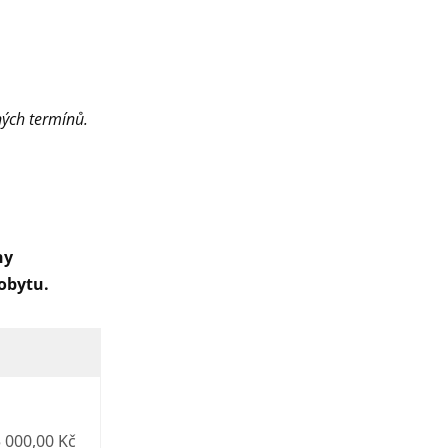
ných termínů.
hy
pobytu.
 000,00 Kč