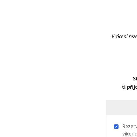
Vrácení reze
S
ti při
Rezerv
víkend