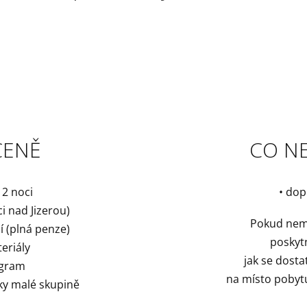
CENĚ
CO NE
 2 noci
• dop
i nad Jizerou)
Pokud nemá
í (plná penze)
poskytn
teriály
jak se dost
ogram
na místo pobytu
íky malé skupině