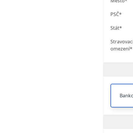
Město*
PSČ*
Stát*
Stravovac
omezení*
Banko