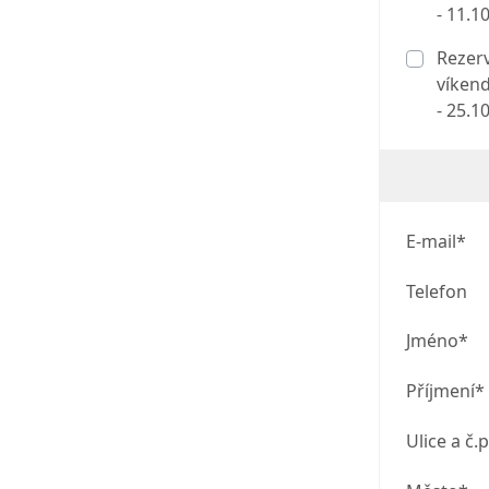
- 11.1
Rezerv
víkend
- 25.1
E-mail*
Telefon
Jméno*
Příjmení*
Ulice a č.p