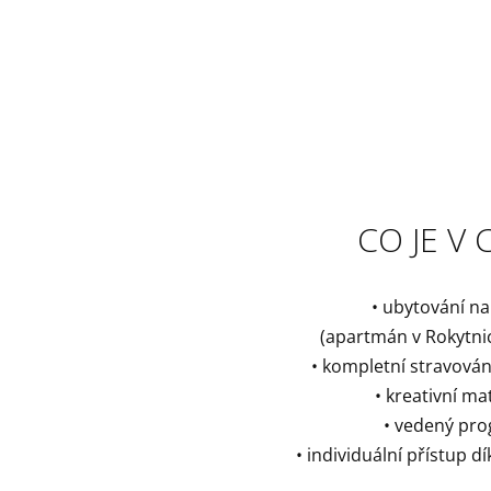
CO JE V 
• ubytování na
(apartmán v Rokytnic
• kompletní stravován
• kreativní ma
• vedený pr
• individuální přístup d