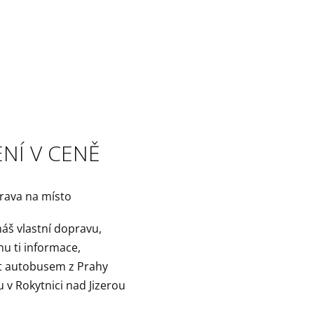
NÍ V CENĚ
rava na místo
š vlastní dopravu,
u ti informace,
at autobusem z Prahy
 v Rokytnici nad Jizerou